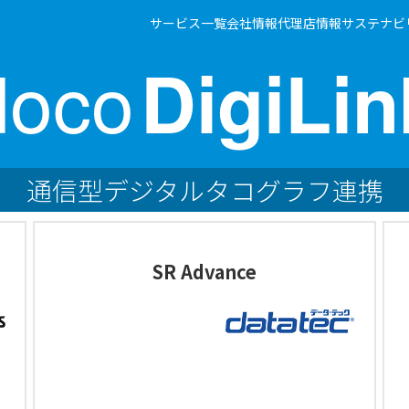
サービス一覧
会社情報
代理店情報
サステナビ
doco
DigiLin
通信型デジタルタコグラフ連携
SR Advance