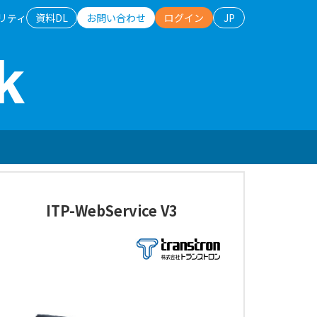
リティ
資料DL
お問い合わせ
ログイン
JP
k
日本語
English
ITP-WebService V3