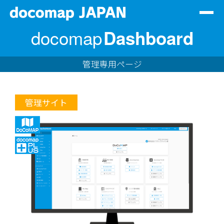
Togg
navig
docomap
Dashboard
サービス一覧
会社情報
管理専用ページ
代理店情報
管理サイト
サステナビリティ
資料DL
お問い合わせ
ログイン
JP