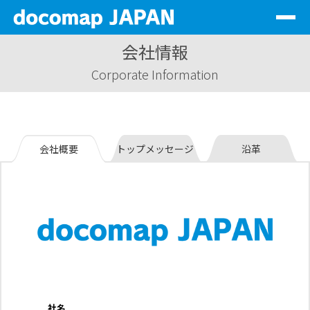
Togg
navig
会社情報
サービス一覧
Corporate Information
会社情報
代理店情報
サステナビリティ
会社概要
トップメッセージ
沿革
資料DL
お問い合わせ
ログイン
JP
社名