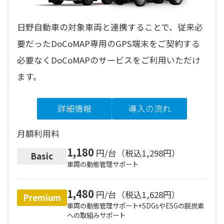
日本語
English
日野自動車の対象車両と連携することで、従来必
要だったDoCoMAP専用のGPS端末をご契約する
必要なくDoCoMAPのサービスをご利用いただけ
ます。
詳細情報
導入の流れ
月額利用料
1,180
円/台（税込1,298円）
Basic
車両の動態管理サポート
1,480
円/台（税込1,628円）
Premium
車両の動態管理サポート+SDGsやESGの脱炭素
への取組みサポート