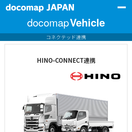
Togg
navig
docomap
Vehicle
サービス一覧
会社情報
コネクテッド連携
代理店情報
HINO-CONNECT連携
サステナビリティ
資料DL
お問い合わせ
ログイン
JP